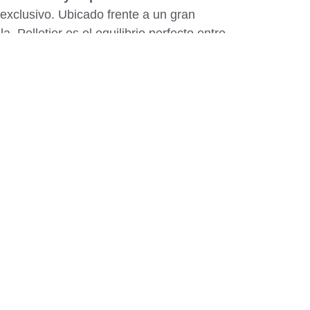
 exclusivo. Ubicado frente a un gran
, Pelletier es el equilibrio perfecto entre
y ubicación céntrica.
28 espacios de bicicletas
s