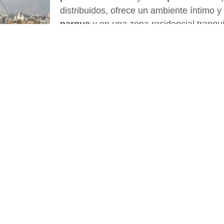
distribuidos, ofrece un ambiente íntimo y
parque
y en una zona residencial tranquila
naturaleza
, privacidad, calidad de vida 
7 pisos
3 sótanos
28 departamentos
30 cochera